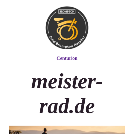
Centurion
meister
-
ra
d.de